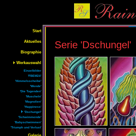
Start
Aktuelles
Serie 'Dschungel'
Biographie
Werkauswahl
Einzelbilder
'FBEM24'
'Himmelsscheibe'
'Wende'
'Die Tugenden'
'Muscheln'
'Magnolien'
'Happiness'
'Dschungel'
'Schwimmende'
'Babyschwimmen'
'Triumph und Verlust'
Galerie