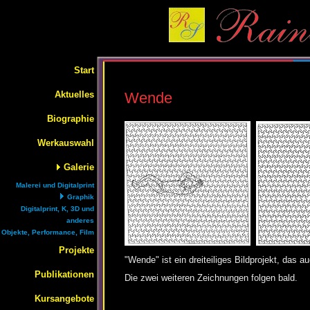
Start
Aktuelles
Wende
Biographie
Werkauswahl
Galerie
Malerei und Digitalprint
Graphik
Digitalprint, K, 3D und
anderes
Objekte, Performance, Film
Projekte
"Wende" ist ein dreiteiliges Bildprojekt, das a
Publikationen
Die zwei weiteren Zeichnungen folgen bald.
Kursangebote