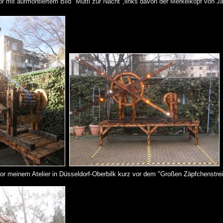
or mit aufmontiertem Bild "Mutti zur Nacht",links davon der Merkelkopf von Ja
 meinem Atelier in Düsseldorf-Oberbilk kurz vor dem "Großen Zäpfchenstrei